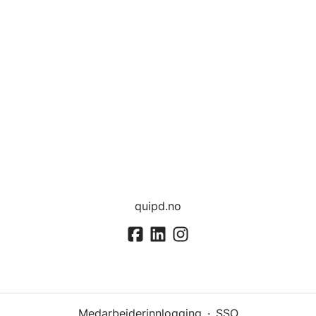
quipd.no
Medarbeiderinnlogging
·
SSO