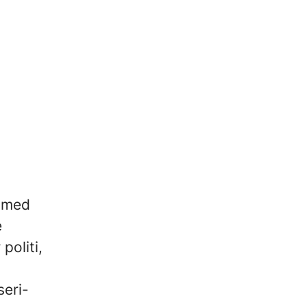
r med
e
politi,
seri-