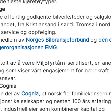
 de fleste kjøretøytyper.
ge
e offentlig godkjente bilverksteder og salgsk
andet, fra Kristiansand i sør til Tromsø i nord,
l service og oppfølging.
 medlem av
Norges Bilbransjeforbund
og
den 
gerorganisasjonen EMG
.
tolt av å være Miljøfyrtårn-sertifisert, en an
ing som viser vårt engasjement for bærekraft
nsvar.
 Cognia
en del av
Cognia
, et norsk flerfamiliekonsern 
isjonsrike selskaper og nesten 100 års erfarin
v, industriell eier som kombinerer kapital og