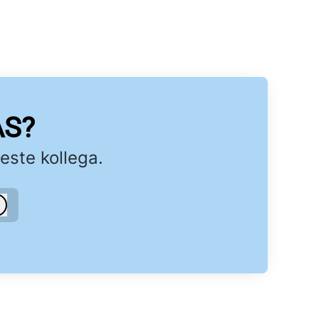
AS?
este kollega.
Logg inn