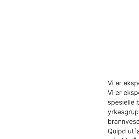
Vi er eksp
Vi er eks
spesielle 
yrkesgrupp
brannvese
Quipd utf