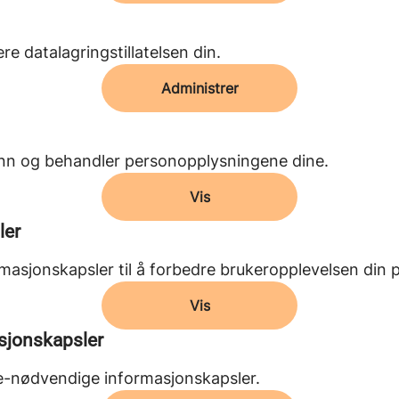
e datalagringstillatelsen din.
Administrer
nn og behandler personopplysningene dine.
Vis
ler
masjonskapsler til å forbedre brukeropplevelsen din p
Vis
asjonskapsler
kke-nødvendige informasjonskapsler.