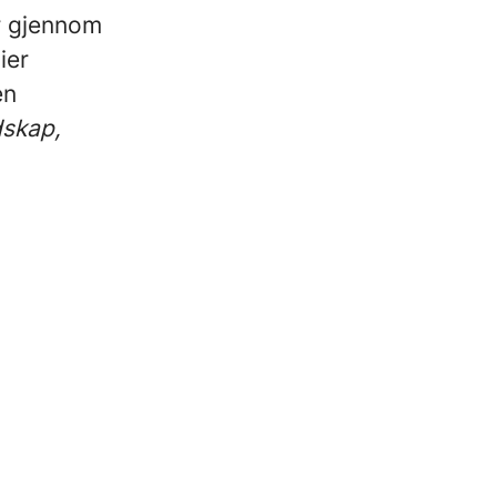
r gjennom
ier
en
dskap,