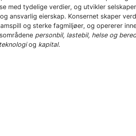
e med tydelige verdier, og utvikler selskape
 og ansvarlig eierskap. Konsernet skaper verd
mspill og sterke fagmiljøer, og opererer inn
ngsområdene
personbil, lastebil, helse og bere
teknologi
og
kapital.