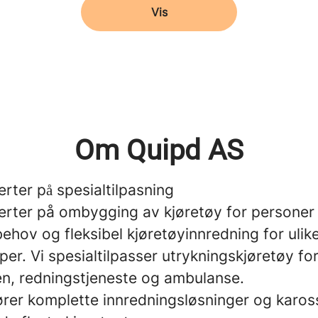
Vis
Om Quipd AS
erter på spesialtilpasning
perter på ombygging av kjøretøy for persone
behov og fleksibel kjøretøyinnredning for ulik
er. Vi spesialtilpasser utrykningskjøretøy for 
n, redningstjeneste og ambulanse.
ører komplette innredningsløsninger og karos