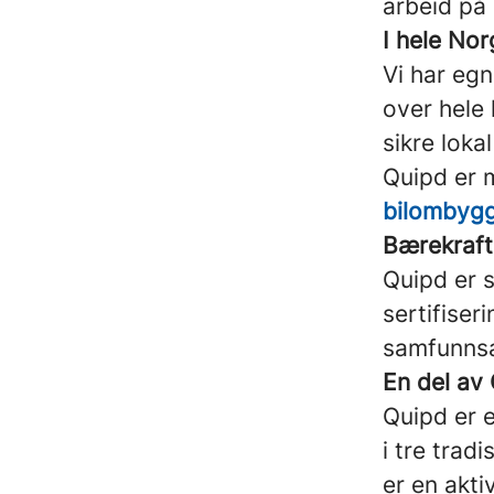
arbeid på
I hele Nor
Vi har egn
over hele l
sikre loka
Quipd er
bilombyg
Bærekraft
Quipd er s
sertifiser
samfunnsa
En del av
Quipd er 
i tre trad
er en akti