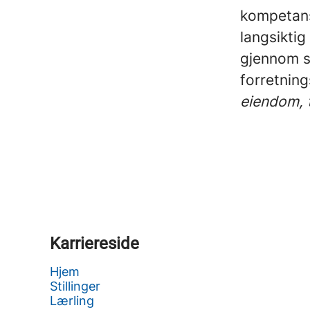
kompetans
langsiktig
gjennom sa
forretni
eiendom, 
Karriereside
Hjem
Stillinger
Lærling