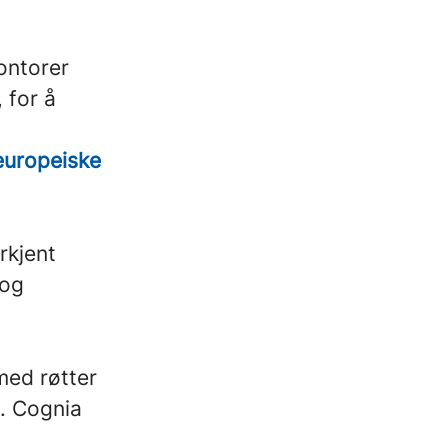
ontorer
 for å
europeiske
erkjent
 og
med røtter
g. Cognia